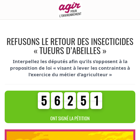
REFUSONS LE RETOUR DES INSECTICIDES
« TUEURS D’ABEILLES »
Interpellez les députés afin qu’ils s’opposent à la
proposition de loi « visant à lever les contraintes à
l’exercice du métier d’agriculteur »
5
6
2
5
1
5
6
2
5
1
6
6
7
8
3
ONT SIGNÉ LA PÉTITION